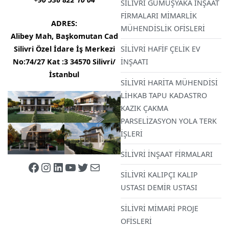
SİLİVRİ GÜMÜŞYAKA İNŞAAT
FİRMALARI MİMARLİK
ADRES:
MÜHENDİSLİK OFİSLERİ
Alibey Mah, Başkomutan Cad
Silivri Özel İdare İş Merkezi
SİLİVRİ HAFİF ÇELİK EV
No:74/27 Kat :3
34570 Silivri/
İNŞAATI
İstanbul
SİLİVRİ HARİTA MÜHENDİSİ
LİHKAB TAPU KADASTRO
KAZIK ÇAKMA
PARSELİZASYON YOLA TERK
İŞLERİ
SİLİVRİ İNŞAAT FİRMALARI
Facebook
Instagram
LinkedIn
YouTube
Twitter
E-posta
SİLİVRİ KALIPÇI KALIP
USTASI DEMİR USTASI
SİLİVRİ MİMARİ PROJE
OFİSLERİ