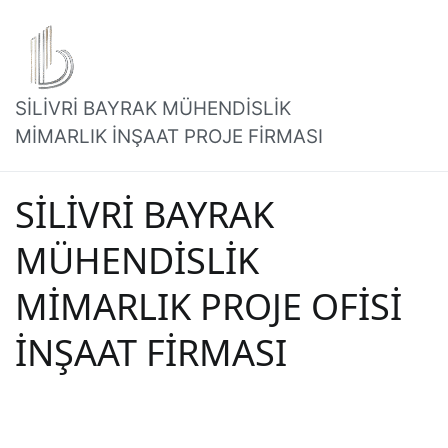
İçeriğe
geç
SİLİVRİ BAYRAK MÜHENDİSLİK
MİMARLIK İNŞAAT PROJE FİRMASI
SİLİVRİ BAYRAK
MÜHENDİSLİK
MİMARLIK PROJE OFİSİ
İNŞAAT FİRMASI