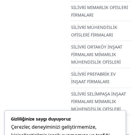
SİLİVRİ MİMARLIK OFİSLERİ
FİRMALARI
SİLİVRİ MÜHENDİSLİK
OFİSLERİ FİRMALARI
SİLİVRİ ORTAKÖY İNŞAAT
FİRMALARI MİMARLIK
MÜHENDİSLİK OFİSLERİ
SİLİVRİ PREFABRİK EV
İNŞAAT FİRMALARI
SİLİVRİ SELİMPAŞA İNŞAAT
FİRMALARI MİMARLIK
MÜHENDİSLİK OFİSLERİ
Gizliliğinize saygı duyuyoruz
SİLİVRİ STATİK PROJE (
Çerezler, deneyiminizi geliştirmemize,
BETONARME + ÇELİK +