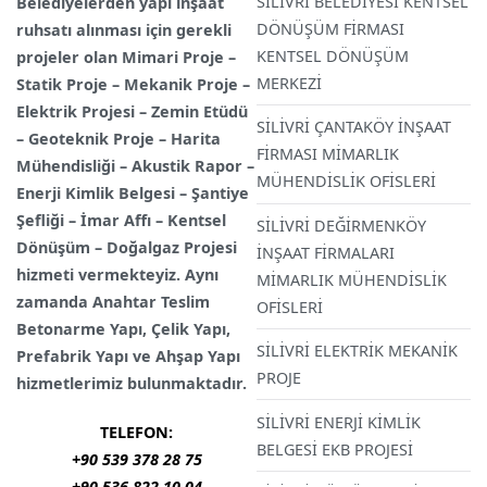
SİLİVRİ BELEDİYESİ KENTSEL
Belediyelerden yapı inşaat
DÖNÜŞÜM FİRMASI
ruhsatı alınması için gerekli
KENTSEL DÖNÜŞÜM
projeler olan Mimari Proje –
MERKEZİ
Statik Proje – Mekanik Proje –
Elektrik Projesi – Zemin Etüdü
SİLİVRİ ÇANTAKÖY İNŞAAT
– Geoteknik Proje – Harita
FİRMASI MİMARLIK
Mühendisliği – Akustik Rapor –
MÜHENDİSLİK OFİSLERİ
Enerji Kimlik Belgesi – Şantiye
Şefliği – İmar Affı – Kentsel
SİLİVRİ DEĞİRMENKÖY
Dönüşüm – Doğalgaz Projesi
İNŞAAT FİRMALARI
hizmeti vermekteyiz. Aynı
MİMARLIK MÜHENDİSLİK
zamanda Anahtar Teslim
OFİSLERİ
Betonarme Yapı, Çelik Yapı,
SİLİVRİ ELEKTRİK MEKANİK
Prefabrik Yapı ve Ahşap Yapı
PROJE
hizmetlerimiz bulunmaktadır.
SİLİVRİ ENERJİ KİMLİK
TELEFON:
BELGESİ EKB PROJESİ
+90 539 378 28 75
+90 536 822 10 04