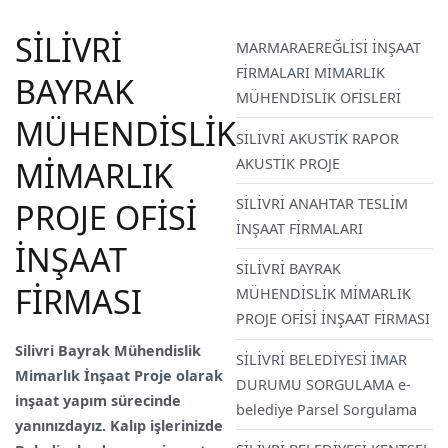
SİLİVRİ
MARMARAEREĞLİSİ İNŞAAT
FİRMALARI MİMARLIK
BAYRAK
MÜHENDİSLİK OFİSLERİ
MÜHENDİSLİK
SİLİVRİ AKUSTİK RAPOR
MİMARLIK
AKUSTİK PROJE
SİLİVRİ ANAHTAR TESLİM
PROJE OFİSİ
İNŞAAT FİRMALARI
İNŞAAT
SİLİVRİ BAYRAK
FİRMASI
MÜHENDİSLİK MİMARLIK
PROJE OFİSİ İNŞAAT FİRMASI
Silivri Bayrak Mühendislik
SİLİVRİ BELEDİYESİ İMAR
Mimarlık İnşaat Proje olarak
DURUMU SORGULAMA e-
inşaat yapım sürecinde
belediye Parsel Sorgulama
yanınızdayız. Kalıp işlerinizde